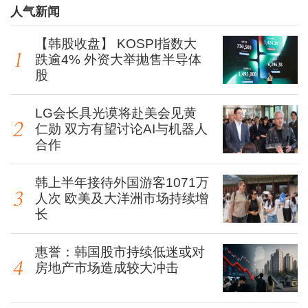
人气新闻
【韩股收盘】 KOSPI指数大
跌逾4% 外资大举抛售半导体
股
LG会长具光谟将赴美会见黄
仁勋 双方有望讨论AI与机器人
合作
韩上半年接待外国游客1071万
人次 欧美及大洋洲市场持续增
长
惠誉：韩国股市持续低迷或对
房地产市场造成较大冲击