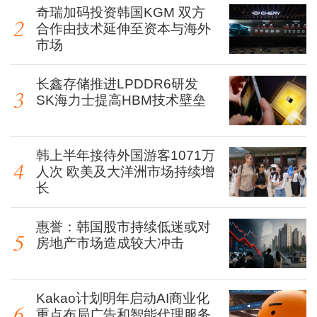
奇瑞加码投资韩国KGM 双方
合作由技术延伸至资本与海外
市场
长鑫存储推进LPDDR6研发
SK海力士提高HBM技术壁垒
韩上半年接待外国游客1071万
人次 欧美及大洋洲市场持续增
长
惠誉：韩国股市持续低迷或对
房地产市场造成较大冲击
Kakao计划明年启动AI商业化
重点布局广告和智能代理服务