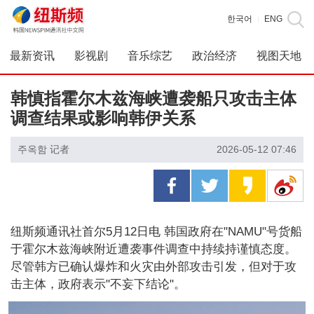
한국어
ENG
|
最新资讯
影视剧
音乐综艺
政治经济
视图天地
韩慎指霍尔木兹海峡遭袭船只攻击主体
调查结果或影响韩伊关系
주옥함 记者
2026-05-12 07:46
纽斯频通讯社首尔5月12日电 韩国政府在"NAMU"号货船
于霍尔木兹海峡附近遭袭事件调查中持续持谨慎态度。
尽管韩方已确认爆炸和火灾由外部攻击引发，但对于攻
击主体，政府表示"不妄下结论"。