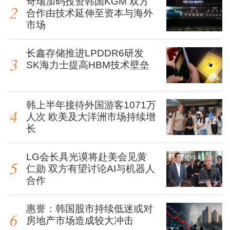
奇瑞加码投资韩国KGM 双方
合作由技术延伸至资本与海外
市场
长鑫存储推进LPDDR6研发
SK海力士提高HBM技术壁垒
韩上半年接待外国游客1071万
人次 欧美及大洋洲市场持续增
长
LG会长具光谟将赴美会见黄
仁勋 双方有望讨论AI与机器人
合作
惠誉：韩国股市持续低迷或对
房地产市场造成较大冲击