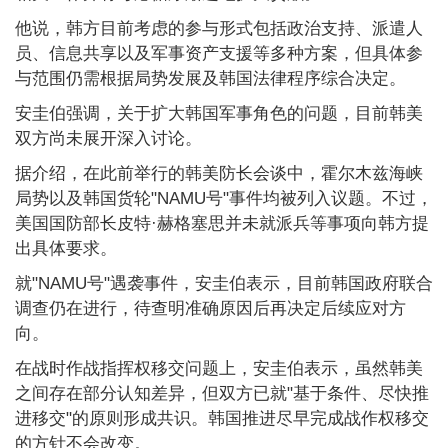
他说，韩方目前考虑的参与形式包括政治支持、派遣人
员、信息共享以及军事资产支援等多种方案，但具体参
与范围仍需根据局势发展及韩国法律程序综合决定。
安圭伯强调，关于扩大韩国军事角色的问题，目前韩美
双方尚未展开深入讨论。
据介绍，在此前举行的韩美防长会谈中，霍尔木兹海峡
局势以及韩国货轮"NAMU号"事件均被列入议题。不过，
美国国防部长皮特·赫格塞思并未就派兵等事项向韩方提
出具体要求。
就"NAMU号"遇袭事件，安圭伯表示，目前韩国政府联合
调查仍在进行，待查明准确原因后再决定后续应对方
向。
在战时作战指挥权移交问题上，安圭伯表示，虽然韩美
之间存在部分认知差异，但双方已就"基于条件、尽快推
进移交"的原则形成共识。韩国推进尽早完成战作权移交
的方针不会改变。