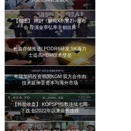
【组图】 韩剧《财阀X刑警2》发布
会 导演金宰弘率主创出席
长鑫存储推进LPDDR6研发 SK海力
士提高HBM技术壁垒
奇瑞加码投资韩国KGM 双方合作由
技术延伸至资本与海外市场
【韩股收盘】 KOPSPI指数连续七周
下跌 创2022年以来最长连跌