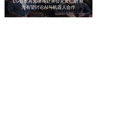
LG会长具光谟将赴美会见黄仁勋 双
方有望讨论AI与机器人合作