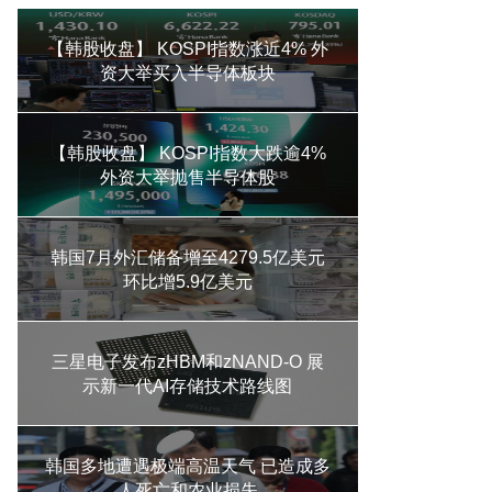
【韩股收盘】 KOSPI指数涨近4% 外
资大举买入半导体板块
【韩股收盘】 KOSPI指数大跌逾4%
外资大举抛售半导体股
韩国7月外汇储备增至4279.5亿美元
环比增5.9亿美元
三星电子发布zHBM和zNAND-O 展
示新一代AI存储技术路线图
韩国多地遭遇极端高温天气 已造成多
人死亡和农业损失