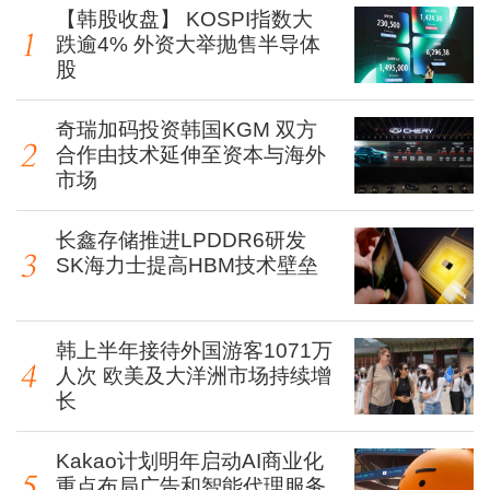
【韩股收盘】 KOSPI指数大
跌逾4% 外资大举抛售半导体
股
奇瑞加码投资韩国KGM 双方
合作由技术延伸至资本与海外
市场
长鑫存储推进LPDDR6研发
SK海力士提高HBM技术壁垒
韩上半年接待外国游客1071万
人次 欧美及大洋洲市场持续增
长
Kakao计划明年启动AI商业化
重点布局广告和智能代理服务