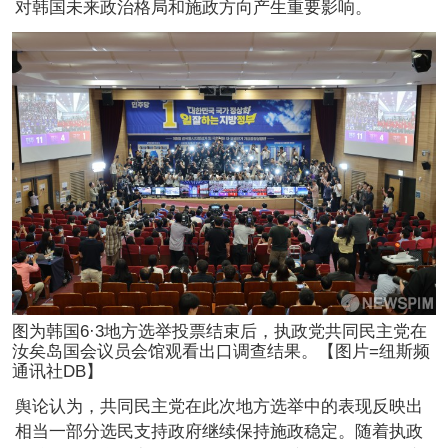
对韩国未来政治格局和施政方向产生重要影响。
图为韩国6·3地方选举投票结束后，执政党共同民主党在
汝矣岛国会议员会馆观看出口调查结果。【图片=纽斯频
通讯社DB】
舆论认为，共同民主党在此次地方选举中的表现反映出
相当一部分选民支持政府继续保持施政稳定。随着执政