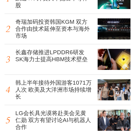
股
奇瑞加码投资韩国KGM 双方
合作由技术延伸至资本与海外
市场
长鑫存储推进LPDDR6研发
SK海力士提高HBM技术壁垒
韩上半年接待外国游客1071万
人次 欧美及大洋洲市场持续增
长
LG会长具光谟将赴美会见黄
仁勋 双方有望讨论AI与机器人
合作