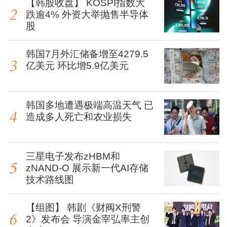
【韩股收盘】 KOSPI指数大
跌逾4% 外资大举抛售半导体
股
韩国7月外汇储备增至4279.5
亿美元 环比增5.9亿美元
韩国多地遭遇极端高温天气 已
造成多人死亡和农业损失
三星电子发布zHBM和
zNAND-O 展示新一代AI存储
技术路线图
【组图】 韩剧《财阀X刑警
2》发布会 导演金宰弘率主创