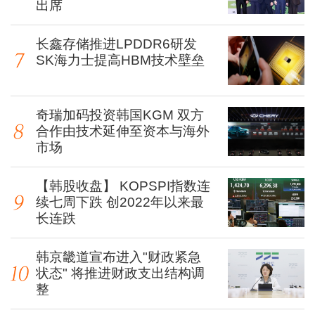
出席
长鑫存储推进LPDDR6研发
SK海力士提高HBM技术壁垒
奇瑞加码投资韩国KGM 双方
合作由技术延伸至资本与海外
市场
【韩股收盘】 KOPSPI指数连
续七周下跌 创2022年以来最
长连跌
韩京畿道宣布进入"财政紧急
状态" 将推进财政支出结构调
整