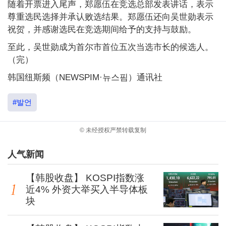
随着开票进入尾声，郑愿伍在竞选总部发表讲话，表示
尊重选民选择并承认败选结果。郑愿伍还向吴世勋表示
祝贺，并感谢选民在竞选期间给予的支持与鼓励。
至此，吴世勋成为首尔市首位五次当选市长的候选人。
（完）
韩国纽斯频（NEWSPIM·뉴스핌）通讯社
#발언
© 未经授权严禁转载复制
人气新闻
【韩股收盘】 KOSPI指数涨
近4% 外资大举买入半导体板
块