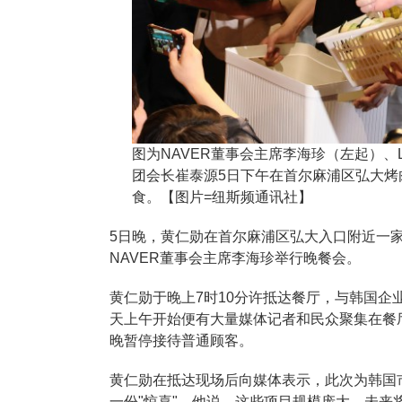
图为NAVER董事会主席李海珍（左起）、
团会长崔泰源5日下午在首尔麻浦区弘大烤
食。【图片=纽斯频通讯社】
5日晚，黄仁勋在首尔麻浦区弘大入口附近一家
NAVER董事会主席李海珍举行晚餐会。
黄仁勋于晚上7时10分许抵达餐厅，与韩国
天上午开始便有大量媒体记者和民众聚集在餐
晚暂停接待普通顾客。
黄仁勋在抵达现场后向媒体表示，此次为韩国
一份"惊喜"。他说，这些项目规模庞大，未来