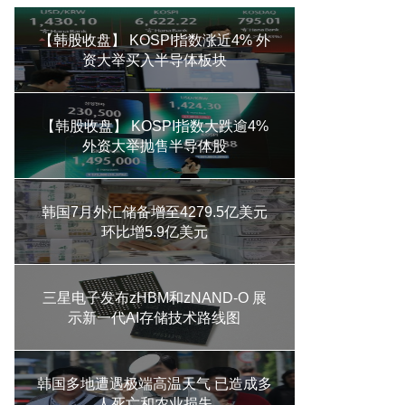
【韩股收盘】 KOSPI指数涨近4% 外
资大举买入半导体板块
【韩股收盘】 KOSPI指数大跌逾4%
外资大举抛售半导体股
韩国7月外汇储备增至4279.5亿美元
环比增5.9亿美元
三星电子发布zHBM和zNAND-O 展
示新一代AI存储技术路线图
韩国多地遭遇极端高温天气 已造成多
人死亡和农业损失