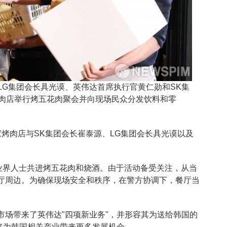
LG集团会长具光谟、英伟达首席执行官黄仁勋和SK集
肉店举行烤五花肉聚会并向现场民众分发饮料和零
烤肉店与SK集团会长崔泰源、LG集团会长具光谟以及
企业界人士共进烤五花肉和烧酒。由于活动备受关注，从当
厅周边。为确保现场安全和秩序，在警方协调下，餐厅当
市场带来了英伟达"四项新业务"，并形容其为送给韩国的
将为韩国相关产业带来更多发展机会。