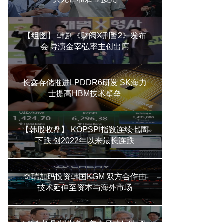
【组图】 韩剧《财阀X刑警2》发布
会 导演金宰弘率主创出席
长鑫存储推进LPDDR6研发 SK海力
士提高HBM技术壁垒
【韩股收盘】 KOPSPI指数连续七周
下跌 创2022年以来最长连跌
奇瑞加码投资韩国KGM 双方合作由
技术延伸至资本与海外市场