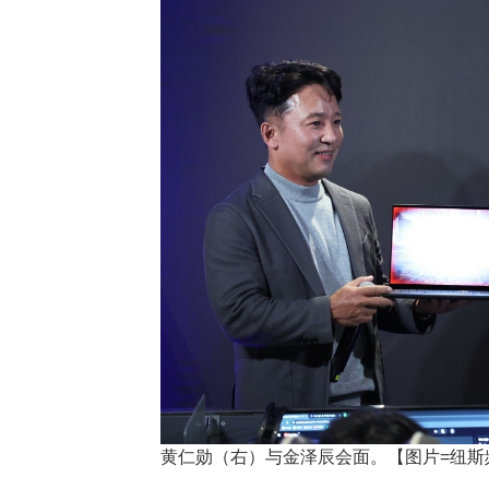
黄仁勋（右）与金泽辰会面。【图片=纽斯