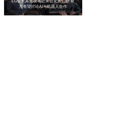
LG会长具光谟将赴美会见黄仁勋 双
方有望讨论AI与机器人合作