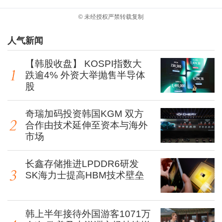
© 未经授权严禁转载复制
人气新闻
【韩股收盘】 KOSPI指数大
跌逾4% 外资大举抛售半导体
股
奇瑞加码投资韩国KGM 双方
合作由技术延伸至资本与海外
市场
长鑫存储推进LPDDR6研发
SK海力士提高HBM技术壁垒
韩上半年接待外国游客1071万