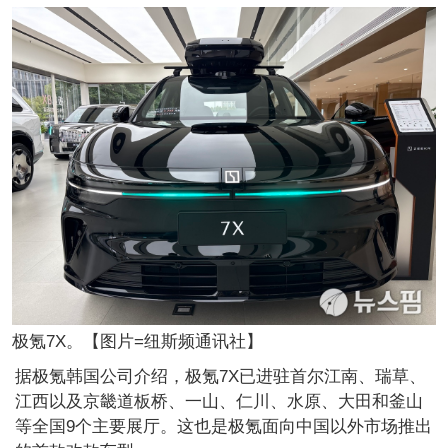
极氪7X。【图片=纽斯频通讯社】
据极氪韩国公司介绍，极氪7X已进驻首尔江南、瑞草、
江西以及京畿道板桥、一山、仁川、水原、大田和釜山
等全国9个主要展厅。这也是极氪面向中国以外市场推出