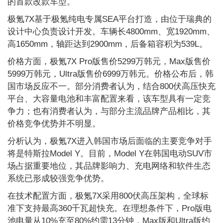
的首款改款车型。
极氪7X基于极氪纯电专属SEA平台打造，由位于瑞典的
设计中心负责设计开发。车辆长4800mm、宽1920mm、
高1650mm，轴距达到2900mm，后备箱容积为539L。
价格方面，极氪7X Pro版售价5299万韩元，Max版售价
5999万韩元，Ultra版售价6999万韩元。价格公布后，韩
国市场反应不一。部分消费者认为，结合800伏高压快充
平台、大容量电池和丰富配置来看，该车型具有一定竞
争力；也有消费者认为，与部分主流品牌产品相比，其
价格竞争优势并不明显。
分析认为，极氪7X进入韩国市场后面临的主要竞争对手
将是特斯拉Model Y。目前，Model Y在韩国电动SUV市
场占据重要地位，其品牌影响力、充电网络和软件生态
系统已形成较强竞争优势。
在技术配置方面，极氪7X采用800伏高压架构，全球标
准下支持最高360千瓦超快充。在理想条件下，Pro版电
池电量从10%充至80%约需13分钟，Max版和Ultra版约