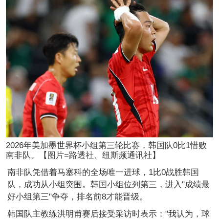
2026年美加墨世界杯小组第三轮比赛，韩国队0比1惜败
南非队。【图片=路透社、纽斯频通讯社】
南非队凭借着马塞科的全场唯一进球，1比0战胜韩国
队，成功从小组突围。韩国小组位列第三，进入"成绩最
好小组第三"争夺，排名前8才能晋级。
韩国队主教练洪明甫赛后接受采访时表示："我认为，球