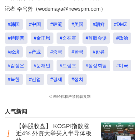
记者 주옥함（wodemaya@newspim.com）
#韩国
#中国
#韩流
#美国
#朝鲜
#DMZ
#特朗普
#金正恩
#文在寅
#首脑会谈
#政治
#经济
#产业
#중국
#한국
#한류
#김정은
#문재인
#트럼프
#정상회담
#미국
#북한
#산업
#경제
#정치
© 未经授权严禁转载复制
人气新闻
【韩股收盘】 KOSPI指数涨
近4% 外资大举买入半导体板