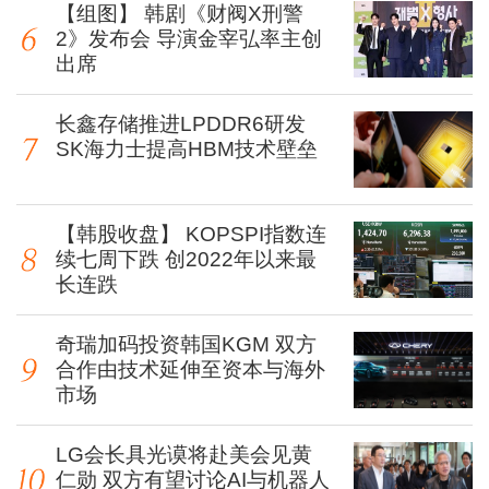
【组图】 韩剧《财阀X刑警
2》发布会 导演金宰弘率主创
出席
长鑫存储推进LPDDR6研发
SK海力士提高HBM技术壁垒
【韩股收盘】 KOPSPI指数连
续七周下跌 创2022年以来最
长连跌
奇瑞加码投资韩国KGM 双方
合作由技术延伸至资本与海外
市场
LG会长具光谟将赴美会见黄
仁勋 双方有望讨论AI与机器人