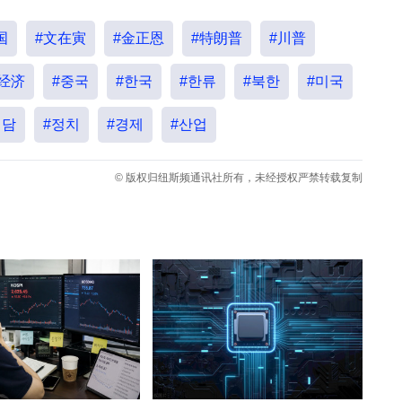
国
#文在寅
#金正恩
#特朗普
#川普
#经济
#중국
#한국
#한류
#북한
#미국
회담
#정치
#경제
#산업
© 版权归纽斯频通讯社所有，未经授权严禁转载复制