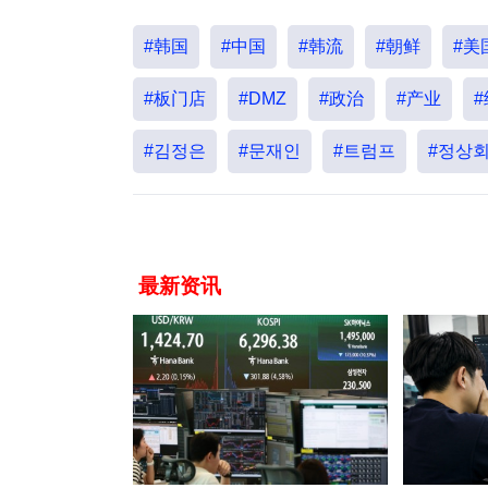
#韩国
#中国
#韩流
#朝鲜
#美
#板门店
#DMZ
#政治
#产业
#김정은
#문재인
#트럼프
#정상
最新资讯