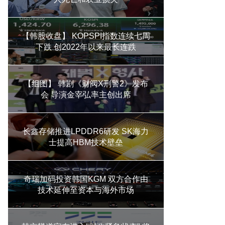
【韩股收盘】 KOPSPI指数连续七周
下跌 创2022年以来最长连跌
【组图】 韩剧《财阀X刑警2》发布
会 导演金宰弘率主创出席
长鑫存储推进LPDDR6研发 SK海力
士提高HBM技术壁垒
奇瑞加码投资韩国KGM 双方合作由
技术延伸至资本与海外市场