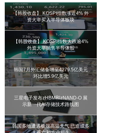
【韩股收盘】 KOSPI指数涨近4% 外
资大举买入半导体板块
【韩股收盘】 KOSPI指数大跌逾4%
外资大举抛售半导体股
韩国7月外汇储备增至4279.5亿美元
环比增5.9亿美元
三星电子发布zHBM和zNAND-O 展
示新一代AI存储技术路线图
韩国多地遭遇极端高温天气 已造成多
人死亡和农业损失