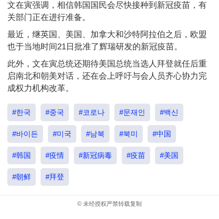
文在寅强调，相信韩国国民会尽快接种到新冠疫苗，有
关部门正在进行准备。
最近，继英国、美国、加拿大和沙特阿拉伯之后，欧盟
也于当地时间21日批准了辉瑞研发的新冠疫苗。
此外，文在寅总统还期待美国总统当选人拜登就任后重
启南北和朝美对话，还在会上呼吁与会人员齐心协力完
成权力机构改革。
#한국
#중국
#코로나
#문재인
#백신
#바이든
#미국
#남북
#북미
#中国
#韩国
#疫情
#新冠病毒
#疫苗
#美国
#朝鲜
#拜登
© 未经授权严禁转载复制