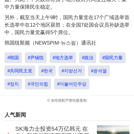
中力量保障民生稳定。
另外，截至当天上午9时，国民力量党在17个广域选举首
长选举中在12个地区获胜；在全国7处国会议员补缺选举
中，国民力量党赢得5个席位。
韩国纽斯频（NEWSPIM·뉴스핌）通讯社
#韩国
#尹锡悦
#地方选举
#政治
#国民力量
#共同民主党
#한국
#지방선거
#윤석열
#정치
#국민의힘
#더불어민주당
© 未经授权严禁转载复制
人气新闻
SK海力士投资54万亿韩元 在