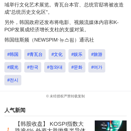
域举行文化艺术展览。青瓦台本官、总统官邸将被改造
成"总统历史文化区"。
另外，韩国政府还发布将电影、视频流媒体内容和K-
POP发展成经济增长支柱的支援对策。
韩国纽斯频（NEWSPIM·뉴스핌）通讯社
#韩国
#青瓦台
#文化
#娱乐
#旅游
#观光
#한국
#청와대
#문화
#여가
#전시
© 未经授权严禁转载复制
人气新闻
【韩股收盘】 KOSPI指数大
跌逾4% 外资大举抛售半导体