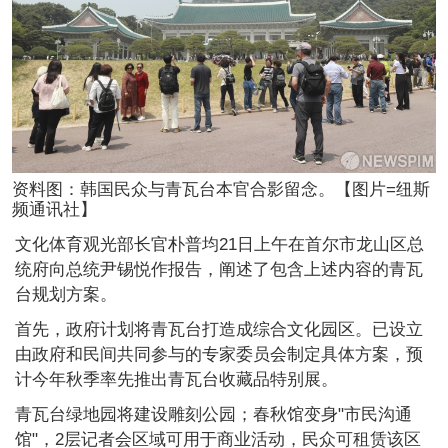
资料图：韩国民众与青瓦台本官合影留念。【图片=纽斯
频通讯社】
文化体育观光部长官朴普均21日上午在首尔市龙山区总
统府向总统尹锡悦作报告，阐述了包含上述内容的青瓦
台规划方案。
首先，政府计划将青瓦台打造成综合文化园区。已设立
由政府和民间共同参与的专家委员会制定具体方案，预
计今年秋季率先推出青瓦台收藏品特别展。
青瓦台绿地园将建设雕刻公园；春秋馆变身"市民沟通
馆"，2层记者会区域可用于商业活动，民众可租赁该区