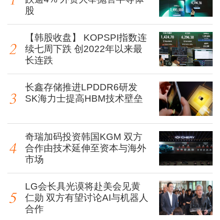
股
【韩股收盘】 KOPSPI指数连
续七周下跌 创2022年以来最
长连跌
长鑫存储推进LPDDR6研发
SK海力士提高HBM技术壁垒
奇瑞加码投资韩国KGM 双方
合作由技术延伸至资本与海外
市场
LG会长具光谟将赴美会见黄
仁勋 双方有望讨论AI与机器人
合作