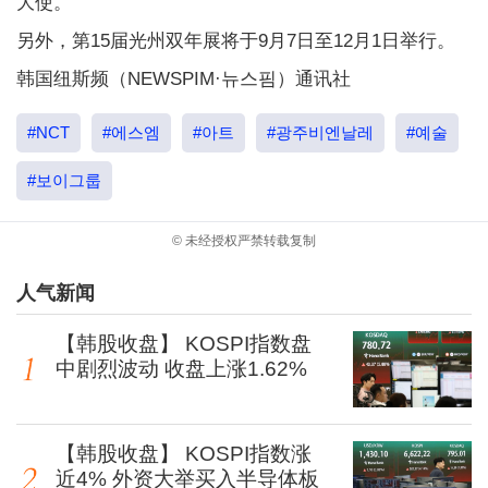
大使。
另外，第15届光州双年展将于9月7日至12月1日举行。
韩国纽斯频（NEWSPIM·뉴스핌）通讯社
#NCT
#에스엠
#아트
#광주비엔날레
#예술
#보이그룹
© 未经授权严禁转载复制
人气新闻
【韩股收盘】 KOSPI指数盘
中剧烈波动 收盘上涨1.62%
【韩股收盘】 KOSPI指数涨
近4% 外资大举买入半导体板