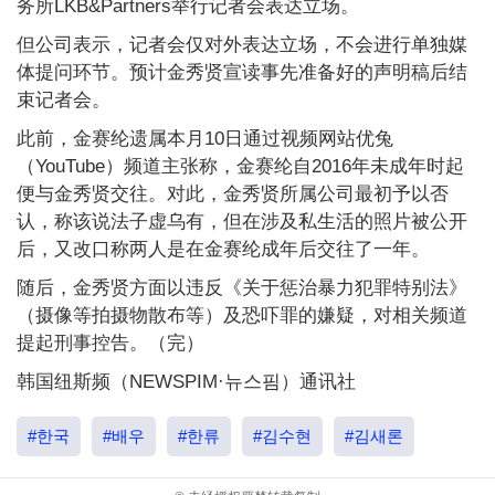
务所LKB&Partners举行记者会表达立场。
但公司表示，记者会仅对外表达立场，不会进行单独媒
体提问环节。预计金秀贤宣读事先准备好的声明稿后结
束记者会。
此前，金赛纶遗属本月10日通过视频网站优兔
（YouTube）频道主张称，金赛纶自2016年未成年时起
便与金秀贤交往。对此，金秀贤所属公司最初予以否
认，称该说法子虚乌有，但在涉及私生活的照片被公开
后，又改口称两人是在金赛纶成年后交往了一年。
随后，金秀贤方面以违反《关于惩治暴力犯罪特别法》
（摄像等拍摄物散布等）及恐吓罪的嫌疑，对相关频道
提起刑事控告。（完）
韩国纽斯频（NEWSPIM·뉴스핌）通讯社
#한국
#배우
#한류
#김수현
#김새론