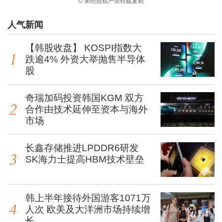
© 未经授权严禁转载复制
人气新闻
【韩股收盘】 KOSPI指数大
跌逾4% 外资大举抛售半导体
股
奇瑞加码投资韩国KGM 双方
合作由技术延伸至资本与海外
市场
长鑫存储推进LPDDR6研发
SK海力士提高HBM技术壁垒
韩上半年接待外国游客1071万
人次 欧美及大洋洲市场持续增
长