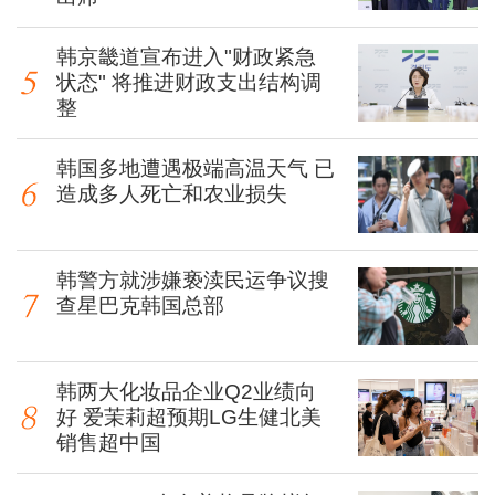
韩京畿道宣布进入"财政紧急
状态" 将推进财政支出结构调
整
韩国多地遭遇极端高温天气 已
造成多人死亡和农业损失
韩警方就涉嫌亵渎民运争议搜
查星巴克韩国总部
韩两大化妆品企业Q2业绩向
好 爱茉莉超预期LG生健北美
销售超中国