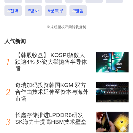
#전역
#병사
#군복무
#팬덤
© 未经授权严禁转载复制
人气新闻
【韩股收盘】 KOSPI指数大
跌逾4% 外资大举抛售半导体
股
奇瑞加码投资韩国KGM 双方
合作由技术延伸至资本与海外
市场
长鑫存储推进LPDDR6研发
SK海力士提高HBM技术壁垒