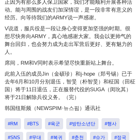
正因为有那么多人保卫国家，我们才能顺利开展各种活
动。能与周围的战友们加深情谊，是一段非常有意义的
经历。向等待我们的ARMY说一声感谢。
V说道，服兵役是一段让身心变得更加坚强的时期。很
想尽快奔向ARMY，真心地感谢大家。我会以更帅气的
舞台回归，也会努力成为走出军营后更好、更有魅力的
人。
席间，RM和V同时表示希望尽快重新站上舞台。
此前入伍的成员Jin（金硕珍）和j-hope（郑号锡）已于
去年6月和10月分别退伍，智旻（朴智旻）和柾国（田柾
国）将于11日退伍，正在服替代役的SUGA（闵玧其）
将于21日解除兵役义务。（完）
韩国纽斯频（NEWSPIM·뉴스핌）通讯社
#RM
#BTS
#육군
#방탄소년단
#행사
#SNS
#무대
#복귀
#춘천
#슈가
#정국