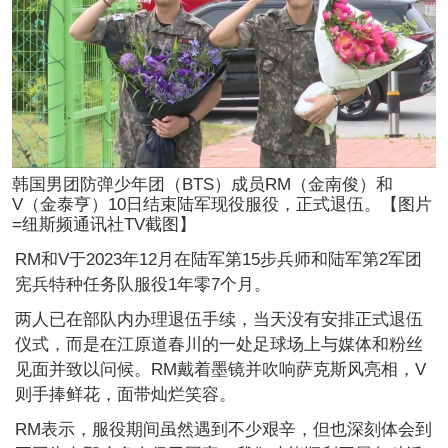
韩国男团防弹少年团（BTS）成员RM（金南俊）和
V（金泰亨）10日结束陆军现役服役，正式退伍。【图片
=纽斯频通讯社TV截图】
RM和V于2023年12月在陆军第15步兵师和陆军第2军团
宪兵特种任务队服役1年零7个月。
两人已在部队内办理退伍手续，当天没有安排正式退伍
仪式，而是在江原道春川的一处足球场上与媒体和粉丝
见面并致以问候。RM戴着墨镜并吹响萨克斯风亮相，V
则手捧鲜花，面带灿烂笑容。
RM表示，服役期间虽然遇到不少艰辛，但也深刻体会到