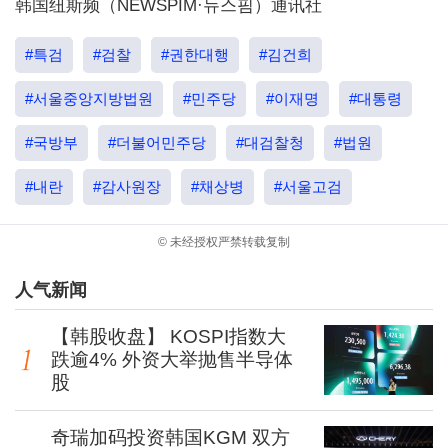
韩国纽斯频（NEWSPIM·뉴스핌）通讯社
#특검
#검찰
#권한대행
#김건희
#서울중앙지방법원
#민주당
#이재명
#대통령
#국방부
#더불어민주당
#대검찰청
#법원
#내란
#감사원장
#채상병
#서울고검
© 未经授权严禁转载复制
人气新闻
【韩股收盘】 KOSPI指数大
跌逾4% 外资大举抛售半导体
股
奇瑞加码投资韩国KGM 双方