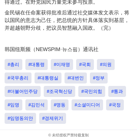
得通过。在野党国民力量党未参与投票。
金民锡在任命案获得批准后通过社交媒体发文表示，将
以国民的意志为己任，把总统的方针具体落实到基层，
并超越朝野分歧，把议员智慧融入国政。（完）
韩国纽斯频（NEWSPIM·뉴스핌）通讯社
#총리
#대통령
#이재명
#국회
#의원
#국무총리
#대통령실
#대변인
#정부
#더불어민주당
#조국혁신당
#국민의힘
#통과
#임명
#김민석
#명동
#소셜미디어
#국정
#임명동의안
#경제위기
© 未经授权严禁转载复制