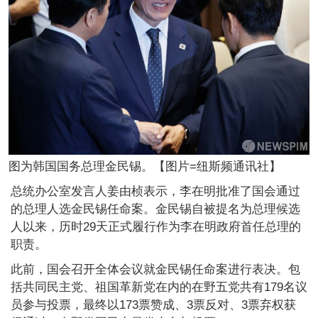
图为韩国国务总理金民锡。【图片=纽斯频通讯社】
总统办公室发言人姜由桢表示，李在明批准了国会通过
的总理人选金民锡任命案。金民锡自被提名为总理候选
人以来，历时29天正式履行作为李在明政府首任总理的
职责。
此前，国会召开全体会议就金民锡任命案进行表决。包
括共同民主党、祖国革新党在内的在野五党共有179名议
员参与投票，最终以173票赞成、3票反对、3票弃权获