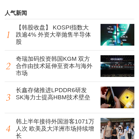
人气新闻
【韩股收盘】 KOSPI指数大
跌逾4% 外资大举抛售半导体
股
奇瑞加码投资韩国KGM 双方
合作由技术延伸至资本与海外
市场
长鑫存储推进LPDDR6研发
SK海力士提高HBM技术壁垒
韩上半年接待外国游客1071万
人次 欧美及大洋洲市场持续增
长