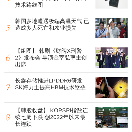
技术路线图
韩国多地遭遇极端高温天气 已
造成多人死亡和农业损失
【组图】 韩剧《财阀X刑警
2》发布会 导演金宰弘率主创
出席
长鑫存储推进LPDDR6研发
SK海力士提高HBM技术壁垒
【韩股收盘】 KOPSPI指数连
续七周下跌 创2022年以来最
长连跌