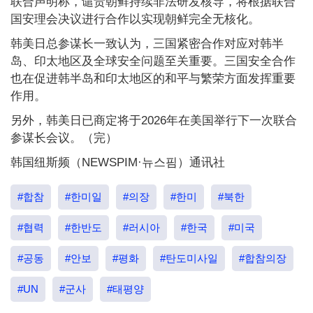
联合声明称，谴责朝鲜持续非法研发核导，将根据联合
国安理会决议进行合作以实现朝鲜完全无核化。
韩美日总参谋长一致认为，三国紧密合作对应对韩半
岛、印太地区及全球安全问题至关重要。三国安全合作
也在促进韩半岛和印太地区的和平与繁荣方面发挥重要
作用。
另外，韩美日已商定将于2026年在美国举行下一次联合
参谋长会议。（完）
韩国纽斯频（NEWSPIM·뉴스핌）通讯社
#합참
#한미일
#의장
#한미
#북한
#협력
#한반도
#러시아
#한국
#미국
#공동
#안보
#평화
#탄도미사일
#합참의장
#UN
#군사
#태평양