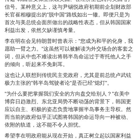
信号。某种意义上，这与尹锡悦政府初期前企划财政部
长官崔相穆提出的"脱中国"路线如出一辙。即便只是为
首次与美总统会面所做出的战略性表态，但从韩国国家
利益出发，依然欠缺谨慎考量。
李在明在会见特朗普时曾表示："您成为和平的化身，我
愿助一臂之力。"这虽然可以被解读为外交场合的客套之
词，但从中也不难读出将韩半岛命运过于寄托他人之手
的倾向，听起来不免刺耳。
这也让人联想到传统民主党政府，尤其是前总统卢武铉
极力主张的"韩半岛驾驶者论"是否已经"熄灯"。
"为什么要把掌握我们安全的方向盘交给别人？"在美中
博弈日趋激烈、东北亚局势不断动荡的背景下，韩国更
应以自主、积极的姿态负责地掌握半岛事务主导权。然
而当前的政府似乎正试图将韩国的命运导向一种被动、
依附的轨道，这不能不令人担忧。
希望李在明政府能从现在开始，真正树立起以国家利益