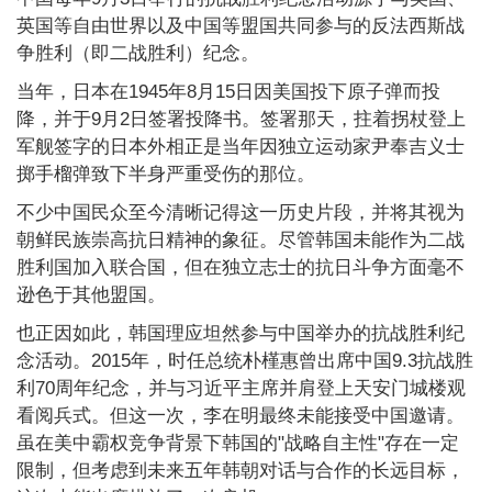
英国等自由世界以及中国等盟国共同参与的反法西斯战
争胜利（即二战胜利）纪念。
当年，日本在1945年8月15日因美国投下原子弹而投
降，并于9月2日签署投降书。签署那天，拄着拐杖登上
军舰签字的日本外相正是当年因独立运动家尹奉吉义士
掷手榴弹致下半身严重受伤的那位。
不少中国民众至今清晰记得这一历史片段，并将其视为
朝鲜民族崇高抗日精神的象征。尽管韩国未能作为二战
胜利国加入联合国，但在独立志士的抗日斗争方面毫不
逊色于其他盟国。
也正因如此，韩国理应坦然参与中国举办的抗战胜利纪
念活动。2015年，时任总统朴槿惠曾出席中国9.3抗战胜
利70周年纪念，并与习近平主席并肩登上天安门城楼观
看阅兵式。但这一次，李在明最终未能接受中国邀请。
虽在美中霸权竞争背景下韩国的"战略自主性"存在一定
限制，但考虑到未来五年韩朝对话与合作的长远目标，