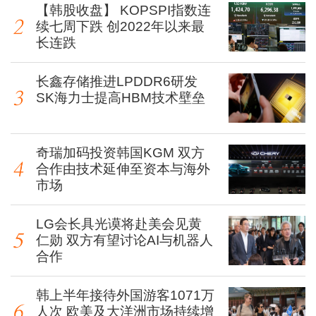
【韩股收盘】 KOPSPI指数连
续七周下跌 创2022年以来最
长连跌
长鑫存储推进LPDDR6研发
SK海力士提高HBM技术壁垒
奇瑞加码投资韩国KGM 双方
合作由技术延伸至资本与海外
市场
LG会长具光谟将赴美会见黄
仁勋 双方有望讨论AI与机器人
合作
韩上半年接待外国游客1071万
人次 欧美及大洋洲市场持续增