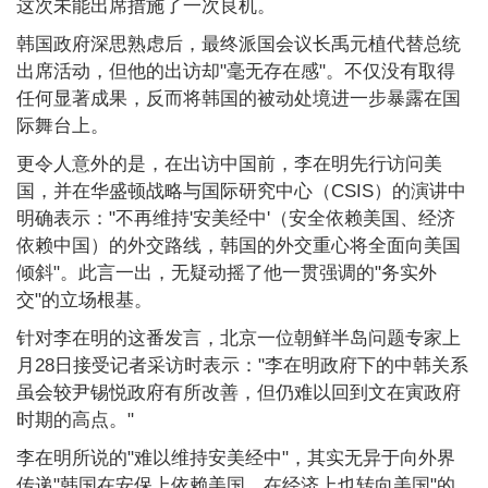
这次未能出席措施了一次良机。
韩国政府深思熟虑后，最终派国会议长禹元植代替总统
出席活动，但他的出访却"毫无存在感"。不仅没有取得
任何显著成果，反而将韩国的被动处境进一步暴露在国
际舞台上。
更令人意外的是，在出访中国前，李在明先行访问美
国，并在华盛顿战略与国际研究中心（CSIS）的演讲中
明确表示："不再维持'安美经中'（安全依赖美国、经济
依赖中国）的外交路线，韩国的外交重心将全面向美国
倾斜"。此言一出，无疑动摇了他一贯强调的"务实外
交"的立场根基。
针对李在明的这番发言，北京一位朝鲜半岛问题专家上
月28日接受记者采访时表示："李在明政府下的中韩关系
虽会较尹锡悦政府有所改善，但仍难以回到文在寅政府
时期的高点。"
李在明所说的"难以维持安美经中"，其实无异于向外界
传递"韩国在安保上依赖美国、在经济上也转向美国"的