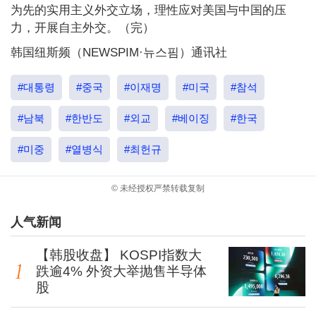
为先的实用主义外交立场，理性应对美国与中国的压
力，开展自主外交。（完）
韩国纽斯频（NEWSPIM·뉴스핌）通讯社
#대통령
#중국
#이재명
#미국
#참석
#남북
#한반도
#외교
#베이징
#한국
#미중
#열병식
#최헌규
© 未经授权严禁转载复制
人气新闻
【韩股收盘】 KOSPI指数大
跌逾4% 外资大举抛售半导体
股