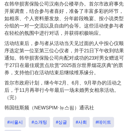
在韩华损害保险公司汉南办公楼举办。首尔市政府事先
开展调查，结合参与者喜好，准备了丰富多彩的环节，
如相亲、个人资料册发放、分年龄段晚宴、按小说类型
分组的一对一交流以及自由约会等。这些活动使参与者
在轻松的氛围中进行对话，并获得积极响应。
活动结束后，参与者从活动当天见过面的人中按心仪顺
序选定第一位至第三位心仪者，并于21日下午收到结果
通知。韩华损害保险公司向配对成功的23对男女赠送可
于27日在最佳观赏点欣赏"2025首尔世界烟花庆典"的票
券，支持他们在活动结束后继续维系缘分。
首尔市政府计划，继今年2月、6月、9月举办的活动之
后，于11月再举行今年最后一场未婚男女相亲活动。
（完）
韩国纽斯频（NEWSPIM·뉴스핌）通讯社
#서울시
#소개팅
#싱글
#사회
#데이트