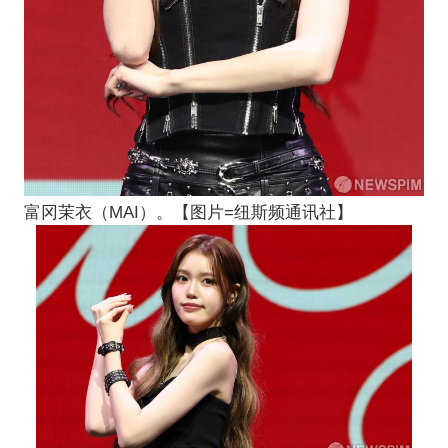
富冈茉衣（MAI）。【图片=纽斯频通讯社】