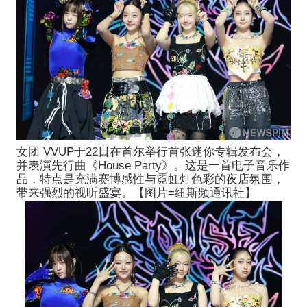
女团 VVUP于22日在首尔举行首张迷你专辑发布会，
并表演先行曲《House Party》。这是一首电子音乐作
品，特点是充满赛博感性与霓虹灯色彩的夜店氛围，
带来强烈的视听盛宴。【图片=纽斯频通讯社】