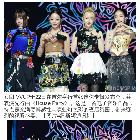
女团 VVUP于22日在首尔举行首张迷你专辑发布会，并
表演先行曲《House Party》。这是一首电子音乐作品，
特点是充满赛博感性与霓虹灯色彩的夜店氛围，带来强
烈的视听盛宴。【图片=纽斯频通讯社】