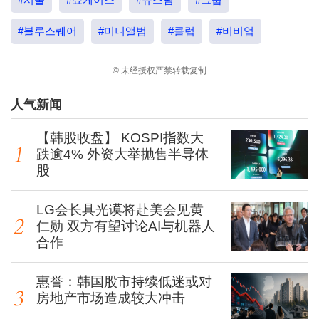
#블루스퀘어
#미니앨범
#클럽
#비비업
© 未经授权严禁转载复制
人气新闻
【韩股收盘】 KOSPI指数大
跌逾4% 外资大举抛售半导体
股
LG会长具光谟将赴美会见黄
仁勋 双方有望讨论AI与机器人
合作
惠誉：韩国股市持续低迷或对
房地产市场造成较大冲击