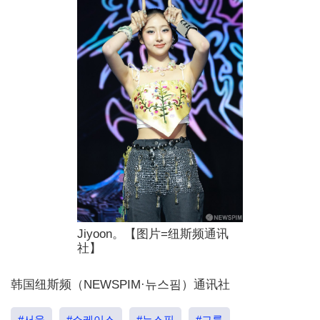
Jiyoon。【图片=纽斯频通讯
社】
韩国纽斯频（NEWSPIM·뉴스핌）通讯社
#서울
#쇼케이스
#뉴스핌
#그룹