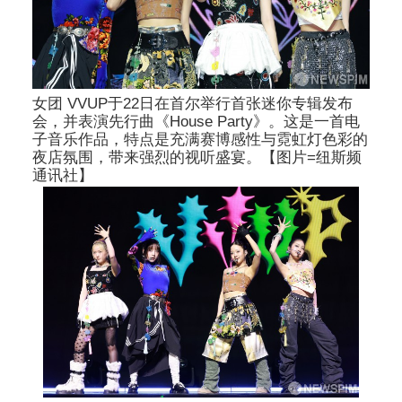
女团 VVUP于22日在首尔举行首张迷你专辑发布
会，并表演先行曲《House Party》。这是一首电
子音乐作品，特点是充满赛博感性与霓虹灯色彩的
夜店氛围，带来强烈的视听盛宴。【图片=纽斯频
通讯社】