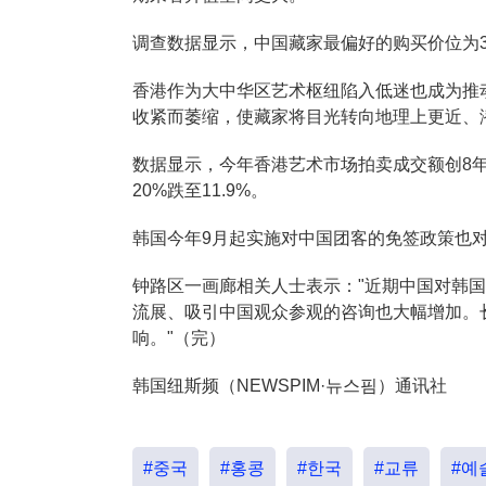
调查数据显示，中国藏家最偏好的购买价位为
香港作为大中华区艺术枢纽陷入低迷也成为推
收紧而萎缩，使藏家将目光转向地理上更近、
数据显示，今年香港艺术市场拍卖成交额创8年
20%跌至11.9%。
韩国今年9月起实施对中国团客的免签政策也
钟路区一画廊相关人士表示："近期中国对韩
流展、吸引中国观众参观的咨询也大幅增加。
响。"（完）
韩国纽斯频（NEWSPIM·뉴스핌）通讯社
#중국
#홍콩
#한국
#교류
#예