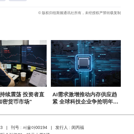
© 版权归纽斯频通讯社所有，未经授权严禁转载复制
持续震荡 投资者直
AI需求激增推动内存供应趋
加密货币市场"
紧 全球科技企业争抢明年产
能
03 |
刊号 : 서울아00194 |
发行人 : 闵丙福