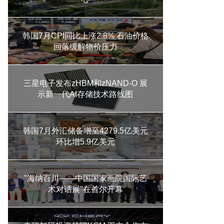
韩国7月CPI同比上涨2.8% 石油价格
回落缓解物价压力
三星电子发布zHBM和zNAND-O 展
示新一代AI存储技术路线图
韩国7月外汇储备增至4279.5亿美元
环比增5.9亿美元
"海纳百川——中国国家画院国际艺
术对话展"在首尔开幕