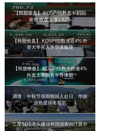
【韩股收盘】 KOSPI指数盘中剧烈
波动 收盘上涨1.62%
【韩股收盘】 KOSPI指数涨近4% 外
资大举买入半导体板块
【韩股收盘】 KOSPI指数大跌逾4%
外资大举抛售半导体股
调查：中秋节假期韩国人赴日、华旅
游热度排名靠前
三星SDS牵头建设韩国国家AI计算中
心