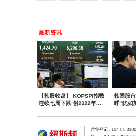
最新资讯
【韩股收盘】 KOPSPI指数
韩国股市
连续七周下跌 创2022年以
呼"犹如
来最长连跌
营业登记 : 104-81-810