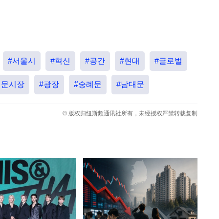
#서울시
#혁신
#공간
#현대
#글로벌
대문시장
#광장
#숭례문
#남대문
© 版权归纽斯频通讯社所有，未经授权严禁转载复制