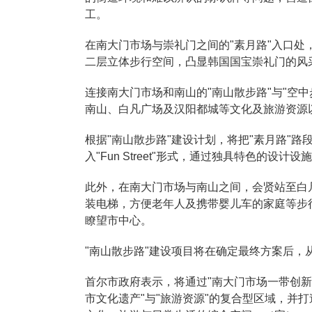
工。
在南大门市场与崇礼门之间的"素月路"入口处
二层立体步行空间，凸显韩国国宝崇礼门的风
连接南大门市场和南山的"南山散步路"与"空
南山、白凡广场及汉阳都城等文化及旅游资源
根据"南山散步路"建设计划，将把"素月路"路
入"Fun Street"形式，通过独具特色的设
此外，在南大门市场与南山之间，会贤站至白
装电梯，方便老年人及携带婴儿车的家庭等步
瞭望市中心。
"南山散步路"建设项目将在确定最终方案后，
首尔市政府表示，将通过"南大门市场一带创新
市文化遗产"与"旅游资源"的复合型区域，并