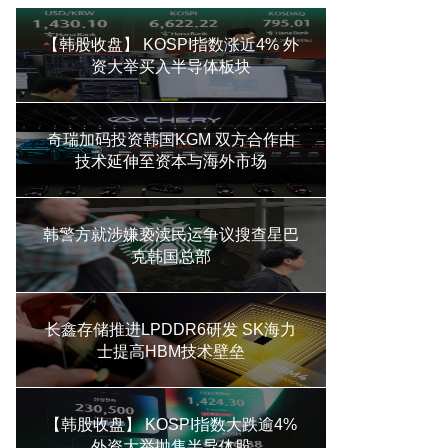
【韩股收盘】 KOSPI指数涨近4% 外
资大举买入半导体板块
奇瑞加码投资韩国KGM 双方合作由
技术延伸至资本与海外市场
韩警方就涉嫌亵渎民运争议搜查星巴
克韩国总部
长鑫存储推进LPDDR6研发 SK海力
士提高HBM技术壁垒
【韩股收盘】 KOSPI指数大跌逾4%
外资大举抛售半导体股