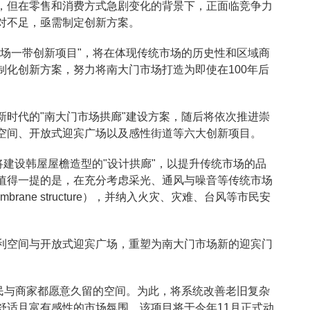
，但在零售和消费方式急剧变化的背景下，正面临竞争力
对不足，亟需制定创新方案。
市场一带创新项目"，将在体现传统市场的历史性和区域商
制化创新方案，努力将南大门市场打造为即使在100年后
新时代的"南大门市场拱廊"建设方案，随后将依次推进崇
空间、开放式迎宾广场以及感性街道等六大创新项目。
将建设韩屋屋檐造型的"设计拱廊"，以提升传统市场的品
值得一提的是，在充分考虑采光、通风与噪音等传统市场
ane structure），并纳入火灾、灾难、台风等市民安
利空间与开放式迎宾广场，重塑为南大门市场新的迎宾门
市民与商家都愿意久留的空间。为此，将系统改善老旧复杂
舒适且富有感性的市场氛围。该项目将于今年11月正式动