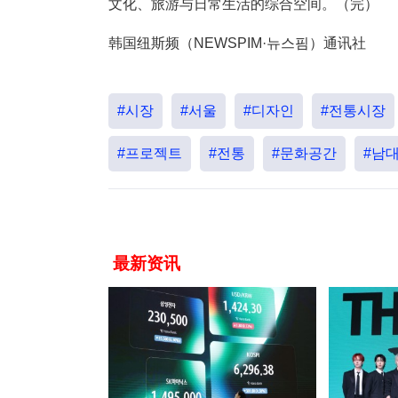
文化、旅游与日常生活的综合空间。（完）
韩国纽斯频（NEWSPIM·뉴스핌）通讯社
#시장
#서울
#디자인
#전통시장
#프로젝트
#전통
#문화공간
#남
最新资讯