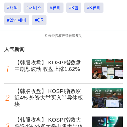
#해외
#서비스
#뷰티
#K팝
#K뷰티
#알리페이
#QR
© 未经授权严禁转载复制
人气新闻
【韩股收盘】 KOSPI指数盘
中剧烈波动 收盘上涨1.62%
【韩股收盘】 KOSPI指数涨
近4% 外资大举买入半导体板
块
【韩股收盘】 KOSPI指数大
跌逾4% 外资大举抛售半导体