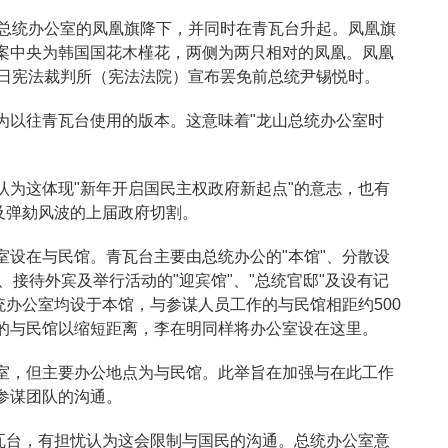
山总统办公室的凤凰旗降下，并同时在青瓦台升起。凤凰旗
案中央为韩国国花木槿花，两侧为两只相对的凤凰。凤凰
4日宪法裁判所（宪法法院）宣布罢免前总统尹锡悦时。
为以往青瓦台使用的版本。这意味着"龙山总统办公室时
认为这体现"新年开启国民主权政府新起点"的意志，也有
件及弹劾风波的上届政府切割。
室设在与民馆。青瓦台主要由总统办公的"本馆"、分散设
"、接待外宾及举行活动的"迎宾馆"、"总统官邸"及设有记
统办公室均设于本馆，与参谋人员工作的与民馆相距约500
的与民馆以缩短距离，李在明同样将办公室设在这里。
室，但主要办公地点为与民馆。此举旨在加强与在此工作
参谋团队的沟通。
青瓦台，有担忧认为这会限制与国民的沟通。总统办公室意