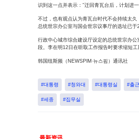
识到这一点并表示："迁回青瓦台后，计划进一
不过，也有观点认为青瓦台时代不会持续太久
总统世宗办公室与国会世宗议事厅的选址已于2
行政中心城市综合建设厅设定的总统世宗办公室
段。李在明12日在听取工作报告时要求缩短
韩国纽斯频（NEWSPIM·뉴스핌）通讯社
#대통령
#청와대
#대통령실
#출
#세종
#집무실
最新资讯