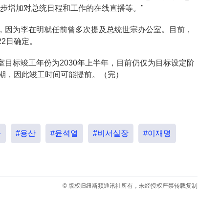
步增加对总统日程和工作的在线直播等。"
，因为李在明就任前曾多次提及总统世宗办公室。目前，
2日确定。
目标竣工年份为2030年上半年，目前仍仅为目标设定阶
工期，因此竣工时间可能提前。（完）
근
#용산
#윤석열
#비서실장
#이재명
© 版权归纽斯频通讯社所有，未经授权严禁转载复制