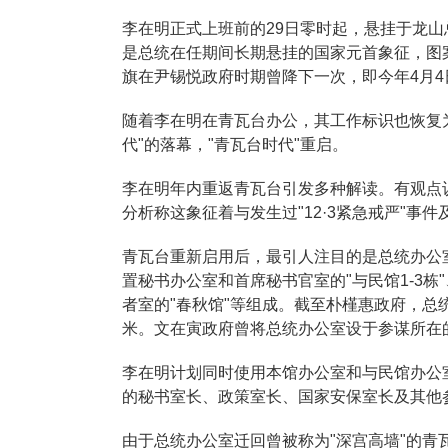
李在明正式上班前的29日零时起，悬挂于龙
是总统在任期间长期悬挂的国家元首象征，图
旗在尹锡悦政府时期曾降下一次，即今年4月
随着李在明在青瓦台办公，其工作标识也恢复
代"的落幕，"青瓦台时代"重启。
李在明年内重返青瓦台引发多种解读。有观点
分析称这象征着与发生过"12·3紧急戒严"事
青瓦台重新启用后，最引人注目的是总统办公
置秘书办公室和首席秘书官室的"与民馆1-3栋
者室的"春秋馆"等组成。截至朴槿惠政府，总
米。文在寅政府曾将总统办公室设于参谋所在
李在明计划同时使用本馆办公室和与民馆办公
的秘书室长、政策室长、国家安保室长及其他
由于总统办公室迁回曾被称为"深宫高墙"的