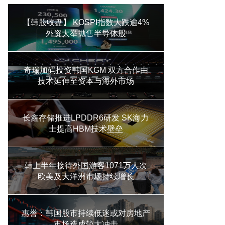
【韩股收盘】 KOSPI指数大跌逾4%
外资大举抛售半导体股
奇瑞加码投资韩国KGM 双方合作由
技术延伸至资本与海外市场
长鑫存储推进LPDDR6研发 SK海力
士提高HBM技术壁垒
韩上半年接待外国游客1071万人次
欧美及大洋洲市场持续增长
惠誉：韩国股市持续低迷或对房地产
市场造成较大冲击