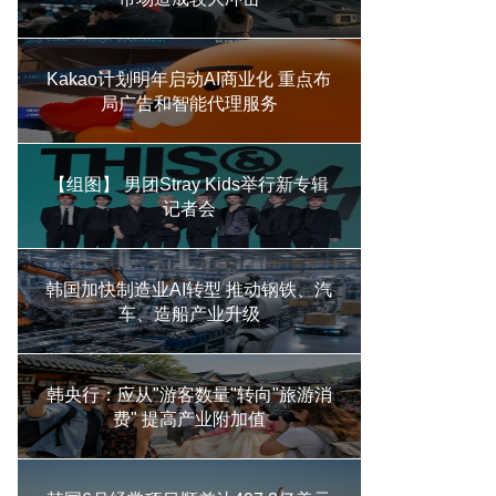
Kakao计划明年启动AI商业化 重点布
局广告和智能代理服务
【组图】 男团Stray Kids举行新专辑
记者会
韩国加快制造业AI转型 推动钢铁、汽
车、造船产业升级
韩央行：应从"游客数量"转向"旅游消
费" 提高产业附加值