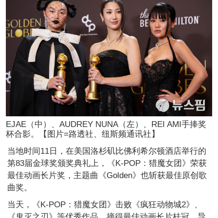
EJAE（中）、AUDREY NUNA（左）、REI AMI手捧奖
杯合影。【图片=路透社、纽斯频通讯社】
当地时间11日，在美国洛杉矶比佛利希尔顿酒店举行的
第83届金球奖颁奖典礼上，《K-POP：猎魔女团》荣获
最佳动画长片奖，主题曲《Golden》也斩获最佳原创歌
曲奖。
当天，《K-POP：猎魔女团》击败《疯狂动物城2》、
《鬼灭之刃》等优秀作品，摘得最佳动画长片桂冠。导