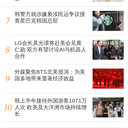
韩警方就涉嫌亵渎民运争议搜
查星巴克韩国总部
LG会长具光谟将赴美会见黄
仁勋 双方有望讨论AI与机器人
合作
外媒聚焦BTS北美巡演：为美
国多地带来显著经济效益
韩上半年接待外国游客1071万
人次 欧美及大洋洲市场持续增
长