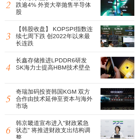
跌逾4% 外资大举抛售半导体
股
【韩股收盘】 KOPSPI指数连
续七周下跌 创2022年以来最
长连跌
长鑫存储推进LPDDR6研发
SK海力士提高HBM技术壁垒
奇瑞加码投资韩国KGM 双方
合作由技术延伸至资本与海外
市场
韩京畿道宣布进入"财政紧急
状态" 将推进财政支出结构调
整