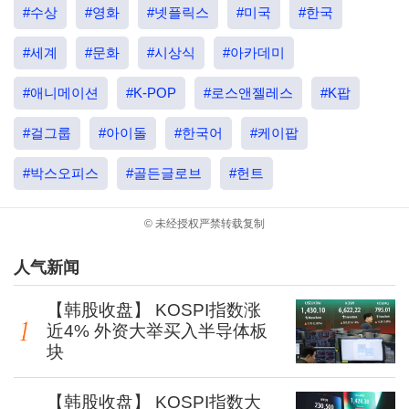
#수상
#영화
#넷플릭스
#미국
#한국
#세계
#문화
#시상식
#아카데미
#애니메이션
#K-POP
#로스앤젤레스
#K팝
#걸그룹
#아이돌
#한국어
#케이팝
#박스오피스
#골든글로브
#헌트
© 未经授权严禁转载复制
人气新闻
【韩股收盘】 KOSPI指数涨
近4% 外资大举买入半导体板
块
【韩股收盘】 KOSPI指数大