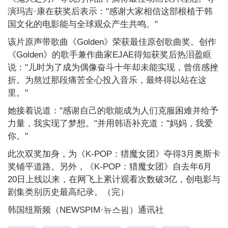
演玛吉·康在获奖后表示："感谢大家相信这部根植于韩
国文化的电影能与全球观众产生共鸣。"
该片原声带歌曲《Golden》荣获最佳原创歌曲奖。创作
《Golden》的歌手兼作曲家EJAE得知获奖后热泪盈眶
说："儿时为了成为偶像奋斗十年却未能实现，曾倍感挫
折。为熬过那段痛苦全心投入音乐，最终得以站在这
里。"
她接着说道："感谢自己的歌能成为人们克服困难并给予
力量，我实现了梦想。"并用韩语补充道："妈妈，我爱
你。"
此次双奖加身，为《K-POP：猎魔女团》夺得3月奥斯卡
奖铺平道路。另外，《K-POP：猎魔女团》自去年6月
20日上线以来，在网飞上累计观看次数破3亿，创电影与
剧集类别历史最高纪录。（完）
韩国纽斯频（NEWSPIM·뉴스핌）通讯社