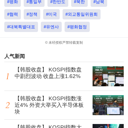
#평화
#통일부
#한반도
#북한
#남북
#협력
#정책
#미국
#외교통일위원회
#대북특별대표
#유엔사
#평화협정
© 未经授权严禁转载复制
人气新闻
【韩股收盘】 KOSPI指数盘
中剧烈波动 收盘上涨1.62%
【韩股收盘】 KOSPI指数涨
近4% 外资大举买入半导体板
块
【韩股收盘】 KOSPI指数大