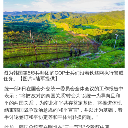
图为韩国第5步兵师团的GOP士兵们沿着铁丝网执行警戒
任务。【图片=陆军提供】
统一部6日在国会外交统一委员会全体会议的工作报告中
表示："将把'敌对的两国关系'转变为'以统一为导向且和
平的两国关系'，为南北和平共存奠定基础。将推进体现
结束韩国战争政治意愿的'和平宣言'，并以此为基础，着
手讨论签订和平协定等和平体制转换问题。"
此前，韩国总统李在明也在"三一节"纪念致辞中表