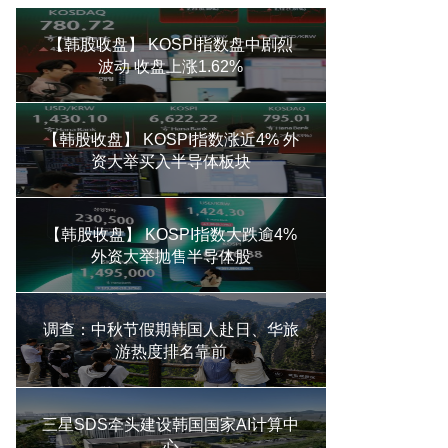
【韩股收盘】 KOSPI指数盘中剧烈
波动 收盘上涨1.62%
【韩股收盘】 KOSPI指数涨近4% 外
资大举买入半导体板块
【韩股收盘】 KOSPI指数大跌逾4%
外资大举抛售半导体股
调查：中秋节假期韩国人赴日、华旅
游热度排名靠前
三星SDS牵头建设韩国国家AI计算中
心