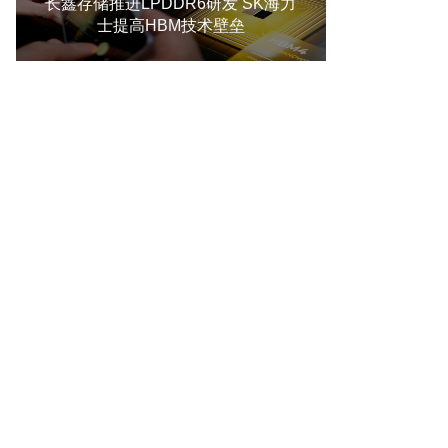
长鑫存储推进LPDDR6研发 SK海力
士提高HBM技术壁垒