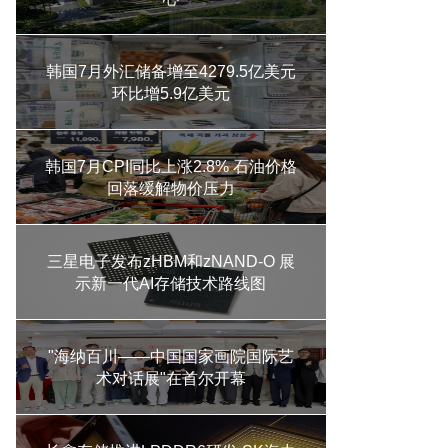
韩国7月外汇储备增至4279.5亿美元
环比增5.9亿美元
韩国7月CPI同比上涨2.8% 石油价格
回落缓解物价压力
三星电子发布zHBM和zNAND-O 展
示新一代AI存储技术路线图
"海纳百川——中国国家画院国际艺
术对话展"在首尔开幕