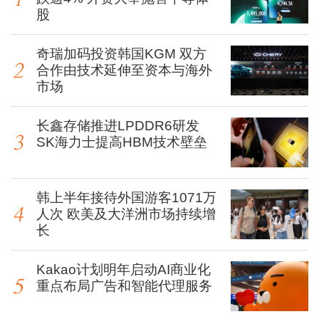
股
奇瑞加码投资韩国KGM 双方
合作由技术延伸至资本与海外
市场
长鑫存储推进LPDDR6研发
SK海力士提高HBM技术壁垒
韩上半年接待外国游客1071万
人次 欧美及大洋洲市场持续增
长
Kakao计划明年启动AI商业化
重点布局广告和智能代理服务