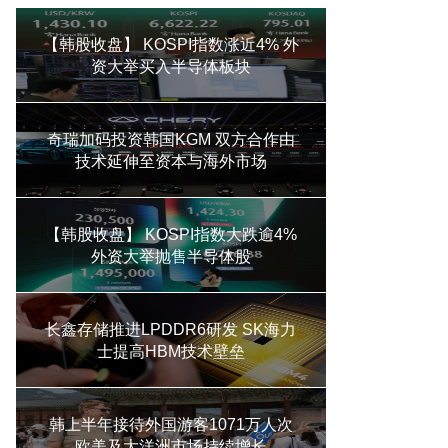
【韩股收盘】 KOSPI指数涨近4% 外
资大举买入半导体板块
奇瑞加码投资韩国KGM 双方合作由
技术延伸至资本与海外市场
【韩股收盘】 KOSPI指数大跌逾4%
外资大举抛售半导体股
长鑫存储推进LPDDR6研发 SK海力
士提高HBM技术壁垒
韩上半年接待外国游客1071万人次
欧美及大洋洲市场持续增长