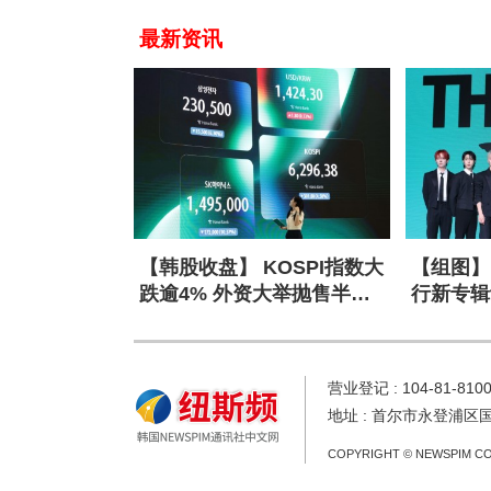
最新资讯
【韩股收盘】 KOSPI指数大
【组图】 
跌逾4% 外资大举抛售半导
行新专辑
体股
营业登记 : 104-81-810
地址 : 首尔市永登浦区
COPYRIGHT © NEWSPIM CO.