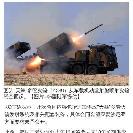
图为"天橆"多管火箭（K239）从车载机动发射架喷射火焰
腾空而起。【图片=韩国陆军提供】
KOTRA表示，此次合同内容包括追加供应"天橆"多管火
箭发射系统及相关配套装备，具体合同金额应爱沙尼亚
方面要求未予公开。
此前，韩国与爱沙尼亚去年12月签署未来10年长期供应