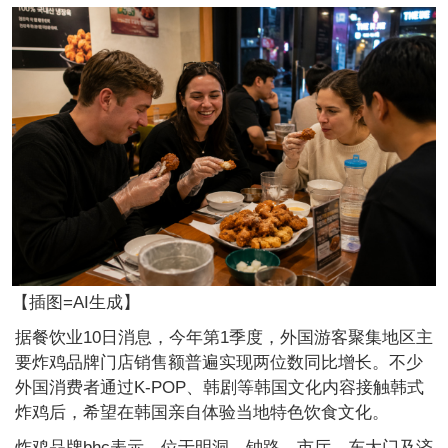
【插图=AI生成】
据餐饮业10日消息，今年第1季度，外国游客聚集地区主
要炸鸡品牌门店销售额普遍实现两位数同比增长。不少
外国消费者通过K-POP、韩剧等韩国文化内容接触韩式
炸鸡后，希望在韩国亲自体验当地特色饮食文化。
炸鸡品牌bhc表示，位于明洞、钟路、市厅、东大门及济