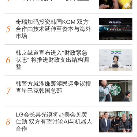
奇瑞加码投资韩国KGM 双方
合作由技术延伸至资本与海外
市场
韩京畿道宣布进入"财政紧急
状态" 将推进财政支出结构调
整
韩警方就涉嫌亵渎民运争议搜
查星巴克韩国总部
LG会长具光谟将赴美会见黄
仁勋 双方有望讨论AI与机器人
合作