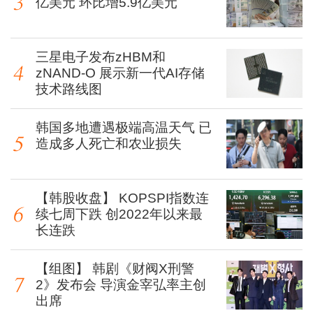
亿美元 环比增5.9亿美元
三星电子发布zHBM和
zNAND-O 展示新一代AI存储
技术路线图
韩国多地遭遇极端高温天气 已
造成多人死亡和农业损失
【韩股收盘】 KOPSPI指数连
续七周下跌 创2022年以来最
长连跌
【组图】 韩剧《财阀X刑警
2》发布会 导演金宰弘率主创
出席