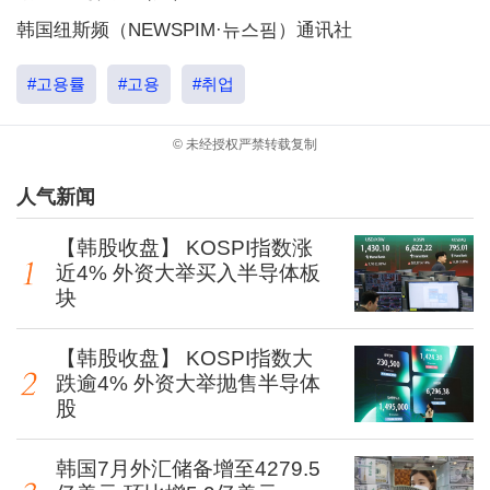
韩国纽斯频（NEWSPIM·뉴스핌）通讯社
#고용률
#고용
#취업
© 未经授权严禁转载复制
人气新闻
【韩股收盘】 KOSPI指数涨
近4% 外资大举买入半导体板
块
【韩股收盘】 KOSPI指数大
跌逾4% 外资大举抛售半导体
股
韩国7月外汇储备增至4279.5