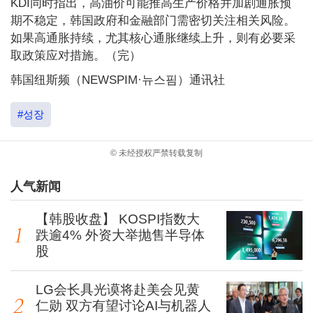
KDI同时指出，高油价可能推高生产价格并加剧通胀预
期不稳定，韩国政府和金融部门需密切关注相关风险。
如果高通胀持续，尤其核心通胀继续上升，则有必要采
取政策应对措施。（完）
韩国纽斯频（NEWSPIM·뉴스핌）通讯社
#성장
© 未经授权严禁转载复制
人气新闻
【韩股收盘】 KOSPI指数大
跌逾4% 外资大举抛售半导体
股
LG会长具光谟将赴美会见黄
仁勋 双方有望讨论AI与机器人