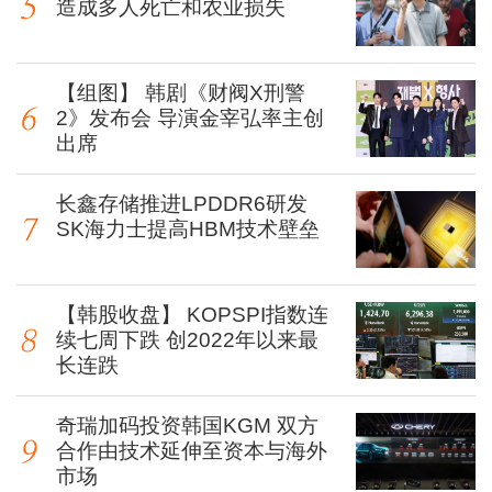
造成多人死亡和农业损失
【组图】 韩剧《财阀X刑警
2》发布会 导演金宰弘率主创
出席
长鑫存储推进LPDDR6研发
SK海力士提高HBM技术壁垒
【韩股收盘】 KOPSPI指数连
续七周下跌 创2022年以来最
长连跌
奇瑞加码投资韩国KGM 双方
合作由技术延伸至资本与海外
市场