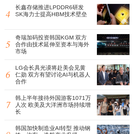
长鑫存储推进LPDDR6研发
SK海力士提高HBM技术壁垒
奇瑞加码投资韩国KGM 双方
合作由技术延伸至资本与海外
市场
LG会长具光谟将赴美会见黄
仁勋 双方有望讨论AI与机器人
合作
韩上半年接待外国游客1071万
人次 欧美及大洋洲市场持续增
长
韩国加快制造业AI转型 推动钢