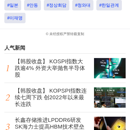
#일본
#안동
#정상회담
#청와대
#한일관계
#이재명
© 未经授权严禁转载复制
人气新闻
【韩股收盘】 KOSPI指数大
跌逾4% 外资大举抛售半导体
股
【韩股收盘】 KOPSPI指数连
续七周下跌 创2022年以来最
长连跌
长鑫存储推进LPDDR6研发
SK海力士提高HBM技术壁垒