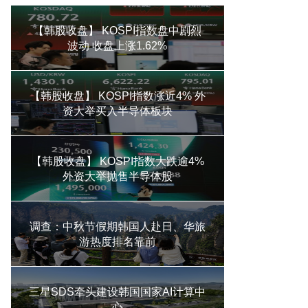
【韩股收盘】 KOSPI指数盘中剧烈
波动 收盘上涨1.62%
【韩股收盘】 KOSPI指数涨近4% 外
资大举买入半导体板块
【韩股收盘】 KOSPI指数大跌逾4%
外资大举抛售半导体股
调查：中秋节假期韩国人赴日、华旅
游热度排名靠前
三星SDS牵头建设韩国国家AI计算中
心