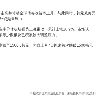
率走高并带动全球债券收益率上升。与此同时，韩元兑美元
剧外资抛售压力。
在半导体板块强势上涨带动下累计上涨20.9%。市场认
车等少数板块已积累较大调整压力。
至1506.8韩元，为自上月7日以来首次跌破1500韩元
© 版权归纽斯频通讯社所有，未经授权严禁转载复制