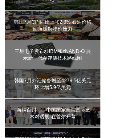
韩国7月CPI同比上涨2.8% 石油价格
回落缓解物价压力
三星电子发布zHBM和zNAND-O 展
示新一代AI存储技术路线图
韩国7月外汇储备增至4279.5亿美元
环比增5.9亿美元
"海纳百川——中国国家画院国际艺
术对话展"在首尔开幕