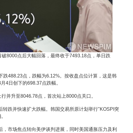
破8000点后大幅回落，最终收于7493.18点，单日跌
跌488.23点，跌幅为6.12%。按收盘点位计算，这是韩
4日创下的698.37点跌幅。
上行并升至8046.78点，首次站上8000点关口。
转跌并快速扩大跌幅。韩国交易所原计划举行"KOSPI突
消。
后，市场焦点转向美伊谈判进展，同时美国通胀压力及利