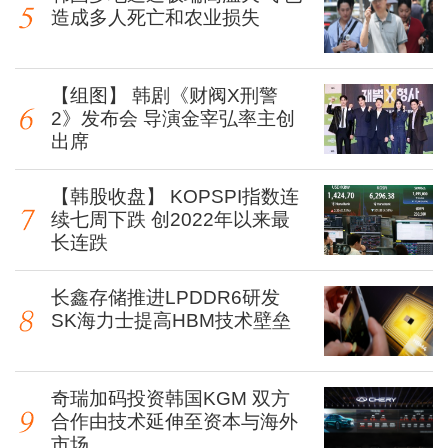
造成多人死亡和农业损失
【组图】 韩剧《财阀X刑警
2》发布会 导演金宰弘率主创
出席
【韩股收盘】 KOPSPI指数连
续七周下跌 创2022年以来最
长连跌
长鑫存储推进LPDDR6研发
SK海力士提高HBM技术壁垒
奇瑞加码投资韩国KGM 双方
合作由技术延伸至资本与海外
市场