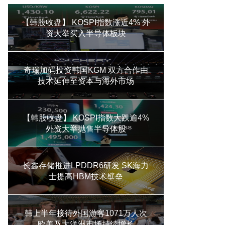
【韩股收盘】 KOSPI指数涨近4% 外
资大举买入半导体板块
奇瑞加码投资韩国KGM 双方合作由
技术延伸至资本与海外市场
【韩股收盘】 KOSPI指数大跌逾4%
外资大举抛售半导体股
长鑫存储推进LPDDR6研发 SK海力
士提高HBM技术壁垒
韩上半年接待外国游客1071万人次
欧美及大洋洲市场持续增长