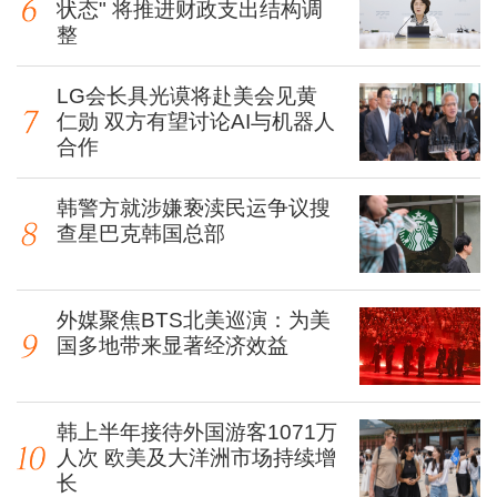
状态" 将推进财政支出结构调
整
LG会长具光谟将赴美会见黄
仁勋 双方有望讨论AI与机器人
合作
韩警方就涉嫌亵渎民运争议搜
查星巴克韩国总部
外媒聚焦BTS北美巡演：为美
国多地带来显著经济效益
韩上半年接待外国游客1071万
人次 欧美及大洋洲市场持续增
长