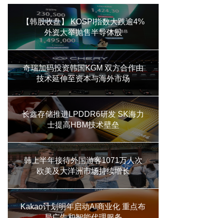
【韩股收盘】 KOSPI指数大跌逾4%
外资大举抛售半导体股
奇瑞加码投资韩国KGM 双方合作由
技术延伸至资本与海外市场
长鑫存储推进LPDDR6研发 SK海力
士提高HBM技术壁垒
韩上半年接待外国游客1071万人次
欧美及大洋洲市场持续增长
Kakao计划明年启动AI商业化 重点布
局广告和智能代理服务