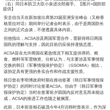
（右）同日本防卫大臣小泉进次郎握手。【图片=国防部
提供】
安圭伯当天在新加坡出席第23届亚洲安全峰会（又称香
格里拉对话）期间举行记者会时表示，由于是两国防长
之间的正式会谈，不便透露具体内容。
但他指出，ACSA涉及两国军需合作，需获得韩日两国
国民的理解与支持，因此目前仍应保持谨慎态度。
ACSA旨在允许两国在紧急情况下相互提供弹药、粮
食、燃料等军需物资。分析认为，与主要涉及军事情报
交换的韩日《军事情报保护协定》（GSOMIA）相比，
该协定具有更强的务实合作和作战支援性质。
韩日曾在李明博政府时期在推动签署《韩日军事情报保
护协定》的同时讨论签署ACSA。但由于《韩日军事情
报保护协定》当时在签署前夕因国内反对意见而未能达
成，ACSA的推进工作也随之被搁置。
此前，日本前首相石破茂今年4月访韩时曾表示，作为深