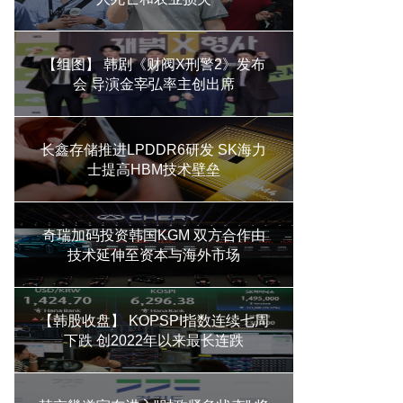
【组图】 韩剧《财阀X刑警2》发布
会 导演金宰弘率主创出席
长鑫存储推进LPDDR6研发 SK海力
士提高HBM技术壁垒
奇瑞加码投资韩国KGM 双方合作由
技术延伸至资本与海外市场
【韩股收盘】 KOPSPI指数连续七周
下跌 创2022年以来最长连跌