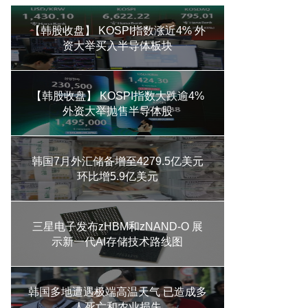
【韩股收盘】 KOSPI指数涨近4% 外
资大举买入半导体板块
【韩股收盘】 KOSPI指数大跌逾4%
外资大举抛售半导体股
韩国7月外汇储备增至4279.5亿美元
环比增5.9亿美元
三星电子发布zHBM和zNAND-O 展
示新一代AI存储技术路线图
韩国多地遭遇极端高温天气 已造成多
人死亡和农业损失