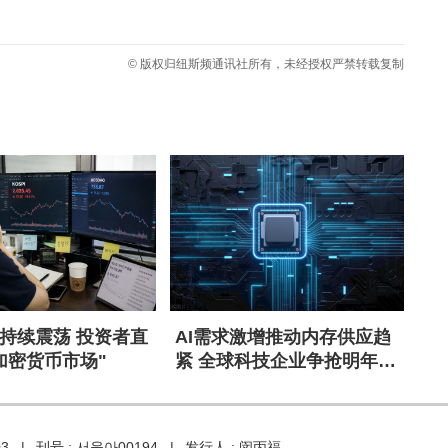
© 版权归纽斯频通讯社所有，未经授权严禁转载复制
持续震荡 投资者直
AI需求激增推动内存供应趋
加密货币市场"
紧 全球科技企业争抢明年产
能
03 |
刊号 : 서울아00194 |
发行人 : 闵丙福