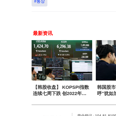
#통상
最新资讯
【韩股收盘】 KOPSPI指数
韩国股市
连续七周下跌 创2022年以
呼"犹如
来最长连跌
营业登记 : 104-81-810